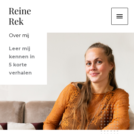
Ga
HO
naar
de
inhoud
Over mij
Leer mij
kennen in
5 korte
verhalen